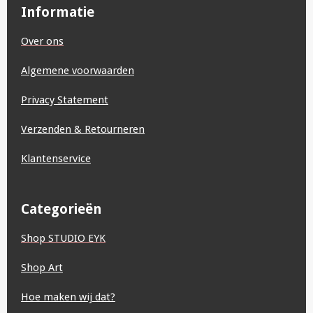
b
a
s
e
e
u
Informatie
o
g
A
d
r
b
o
r
p
I
e
e
Over ons
k
a
p
n
s
m
t
Algemene voorwaarden
Privacy Statement
Verzenden & Retourneren
Klantenservice
Categorieën
Shop STUDIO EYK
Shop Art
Hoe maken wij dat?