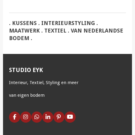
. KUSSENS . INTERIEURSTYLING .
MAATWERK . TEXTIEL . VAN NEDERLANDSE
BODEM .
STUDIO EYK
Interieur, Textiel, Styling en meer
van eigen bodem
F
I
W
L
P
Y
a
n
h
i
i
o
c
s
a
n
n
u
e
t
t
k
t
T