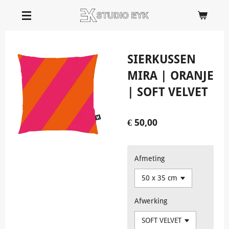
Ga
direct
naar
de
SIERKUSSEN
hoofdinhoud
MIRA | ORANJE
| SOFT VELVET
€ 50,00
Afmeting
Afwerking