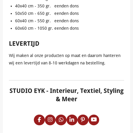
40x40 cm - 350 gr. eenden dons
50x50 cm - 650 gr. eenden dons
60x40 cm - 550 gr. eenden dons
60x60 cm - 1050 gr. eenden dons
LEVERTIJD
Wij maken al onze producten op maat en daarom hanteren
wij een levertijd van 8-10 werkdagen na bestelling.
STUDIO EYK
- Interieur, Textiel, Styling
& Meer
F
I
W
L
P
Y
a
n
h
i
i
o
c
s
a
n
n
u