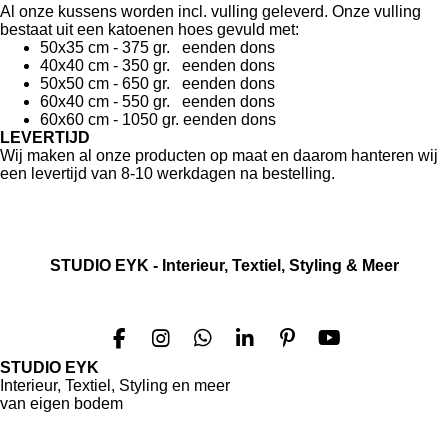
Al onze kussens worden incl. vulling geleverd. Onze vulling
bestaat uit een katoenen hoes gevuld met:
50x35 cm - 375 gr. eenden dons
40x40 cm - 350 gr. eenden dons
50x50 cm - 650 gr. eenden dons
60x40 cm - 550 gr. eenden dons
60x60 cm - 1050 gr. eenden dons
LEVERTIJD
Wij maken al onze producten op maat en daarom hanteren wij
een levertijd van 8-10 werkdagen na bestelling.
STUDIO EYK
- Interieur, Textiel, Styling & Meer
F
I
W
L
P
Y
a
n
h
i
i
o
STUDIO EYK
c
s
a
n
n
u
Interieur, Textiel, Styling en meer
e
t
t
k
t
T
van eigen bodem
b
a
s
e
e
u
o
g
A
d
r
b