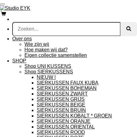
Ga
direct
naar
de
hoofdinhoud
Over ons
Wie zijn wij
Hoe maken wij dat?
Eigen collectie samenstellen
SHOP
Shop UNI KUSSENS
Shop SIERKUSSENS
NIEUW !
SIERKUSSEN FAUX KUBA
SIERKUSSEN BOHEMIAN
SIERKUSSEN ZWART
SIERKUSSEN GRIJS
SIERKUSSEN BEIGE
SIERKUSSEN BRUIN
SIERKUSSEN KOBALT * GROEN
SIERKUSSEN ORANJE
SIERKUSSEN ORIENTAL
SIERKUSSEN ROOD