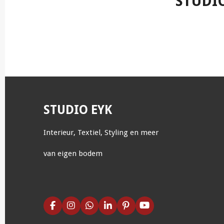
STUDI
STUDIO EYK
Interieur, Textiel, Styling en meer
van eigen bodem
F
I
W
L
P
Y
a
n
h
i
i
o