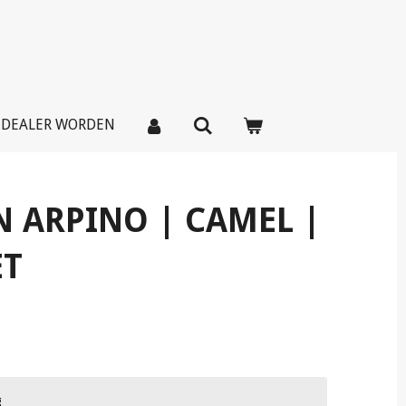
DEALER WORDEN
N ARPINO | CAMEL |
ET
g