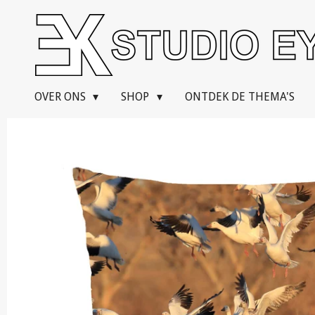
Ga
direct
naar
de
hoofdinhoud
OVER ONS
SHOP
ONTDEK DE THEMA'S