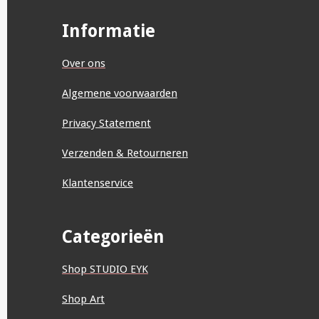
c
s
a
n
n
u
e
t
t
k
t
T
b
a
s
e
e
u
Informatie
o
g
A
d
r
b
o
r
p
I
e
e
k
a
p
n
s
Over ons
m
t
Algemene voorwaarden
Privacy Statement
Verzenden & Retourneren
Klantenservice
Categorieën
Shop STUDIO EYK
Shop Art