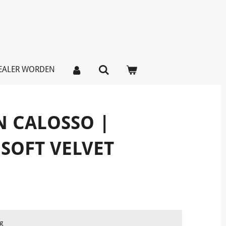
EALER WORDEN
N CALOSSO |
SOFT VELVET
g