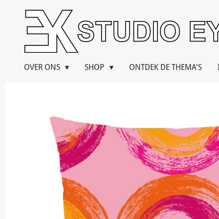
Ga
direct
naar
de
hoofdinhoud
OVER ONS
SHOP
ONTDEK DE THEMA'S