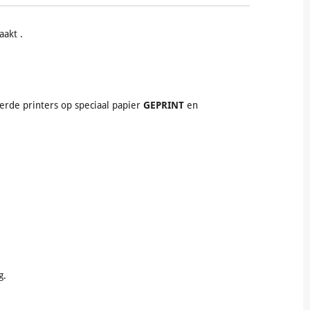
aakt .
erde printers op speciaal papier
GEPRINT
en
g.