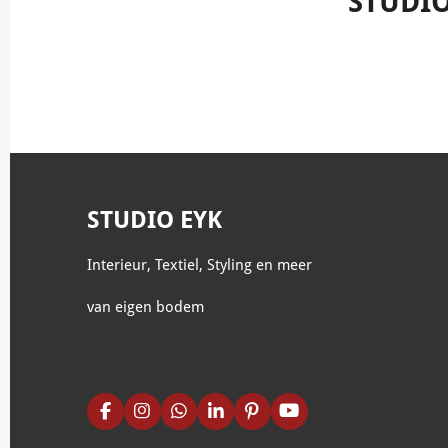
STUDIO
STUDIO EYK
Interieur, Textiel, Styling en meer
van eigen bodem
F
I
W
L
P
Y
a
n
h
i
i
o