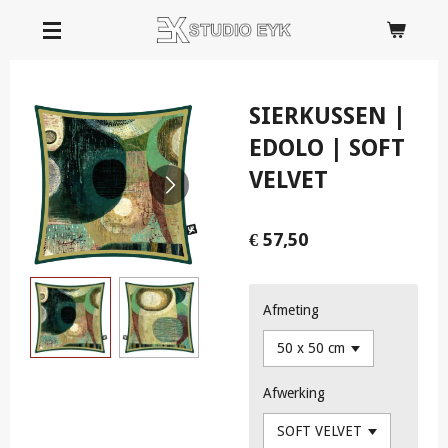
Ga
direct
naar
de
SIERKUSSEN |
hoofdinhoud
EDOLO | SOFT
VELVET
€ 57,50
Afmeting
Afwerking