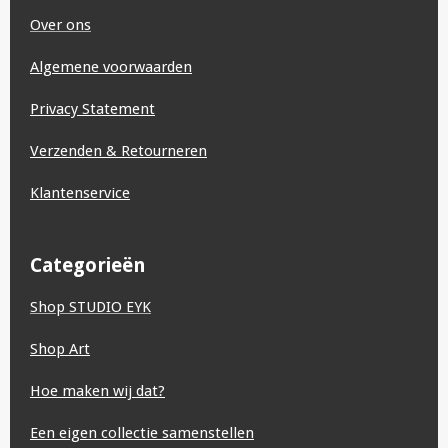
o
r
p
I
e
e
Over ons
k
a
p
n
s
m
t
Algemene voorwaarden
Privacy Statement
Verzenden & Retourneren
Klantenservice
Categorieën
Shop STUDIO EYK
Shop Art
Hoe maken wij dat?
Een eigen collectie samenstellen