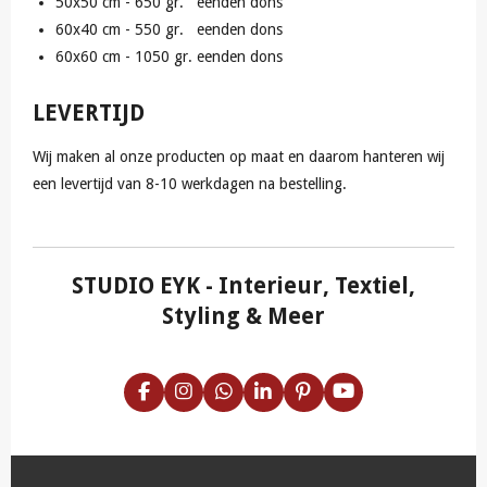
50x50 cm - 650 gr. eenden dons
60x40 cm - 550 gr. eenden dons
60x60 cm - 1050 gr. eenden dons
LEVERTIJD
Wij maken al onze producten op maat en daarom hanteren wij
een levertijd van 8-10 werkdagen na bestelling.
STUDIO EYK
- Interieur, Textiel,
Styling & Meer
F
I
W
L
P
Y
a
n
h
i
i
o
c
s
a
n
n
u
e
t
t
k
t
T
b
a
s
e
e
u
o
g
A
d
r
b