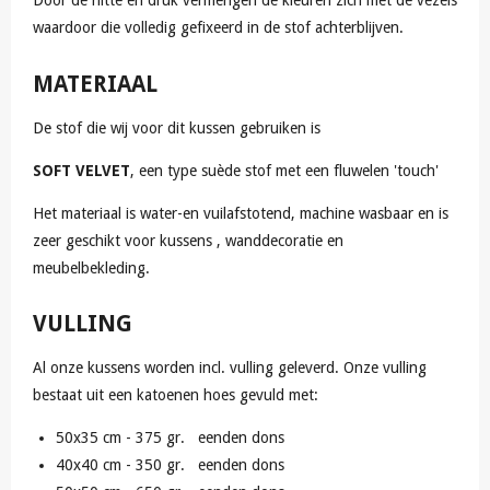
Door de hitte en druk vermengen de kleuren zich met de vezels
waardoor die volledig gefixeerd in de stof achterblijven.
MATERIAAL
De stof die wij voor dit kussen gebruiken is
SOFT VELVET
, een type suède stof met een fluwelen 'touch'
Het materiaal is water-en vuilafstotend, machine wasbaar en is
zeer geschikt voor kussens , wanddecoratie en
meubelbekleding.
VULLING
Al onze kussens worden incl. vulling geleverd. Onze vulling
bestaat uit een katoenen hoes gevuld met:
50x35 cm - 375 gr. eenden dons
40x40 cm - 350 gr. eenden dons