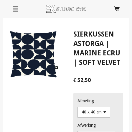
Ga
direct
naar
de
SIERKUSSEN
hoofdinhoud
ASTORGA |
MARINE ECRU
| SOFT VELVET
€ 52,50
Afmeting
Afwerking