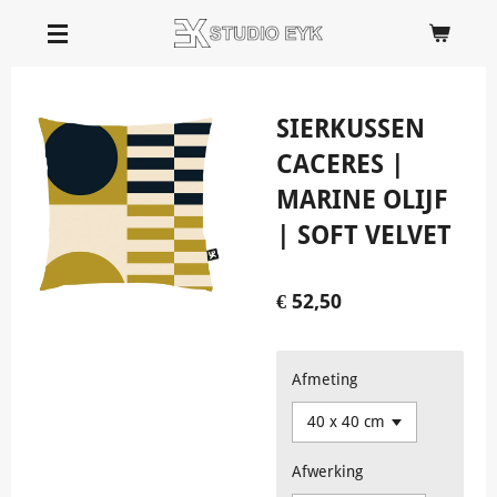
Ga
direct
naar
de
SIERKUSSEN
hoofdinhoud
CACERES |
MARINE OLIJF
| SOFT VELVET
€ 52,50
Afmeting
Afwerking