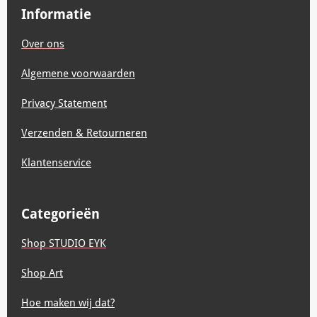
b
a
s
e
e
u
Informatie
o
g
A
d
r
b
o
r
p
I
e
e
Over ons
k
a
p
n
s
m
t
Algemene voorwaarden
Privacy Statement
Verzenden & Retourneren
Klantenservice
Categorieën
Shop STUDIO EYK
Shop Art
Hoe maken wij dat?