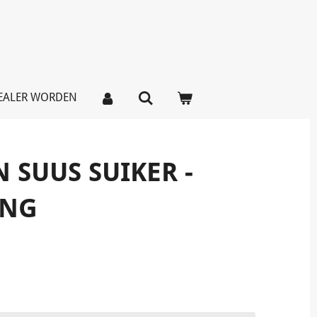
EALER WORDEN
 SUUS SUIKER -
ING