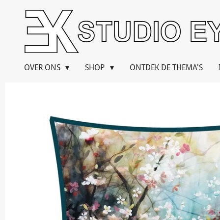
Ga
direct
naar
de
hoofdinhoud
OVER ONS
SHOP
ONTDEK DE THEMA'S