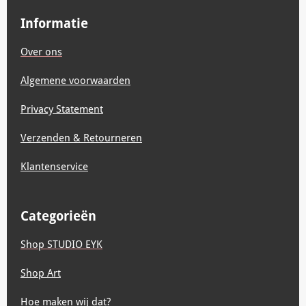
e
t
t
k
t
T
b
a
s
e
e
u
Informatie
o
g
A
d
r
b
o
r
p
I
e
e
Over ons
k
a
p
n
s
m
t
Algemene voorwaarden
Privacy Statement
Verzenden & Retourneren
Klantenservice
Categorieën
Shop STUDIO EYK
Shop Art
Hoe maken wij dat?