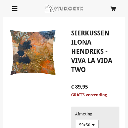
Ga
direct
naar
de
SIERKUSSEN
hoofdinhoud
ILONA
HENDRIKS -
VIVA LA VIDA
TWO
€ 89,95
GRATIS verzending
Afmeting