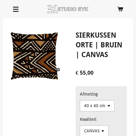
Ga
direct
naar
de
SIERKUSSEN
hoofdinhoud
ORTE | BRUIN
| CANVAS
€ 55,00
Afmeting
Kwaliteit