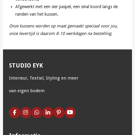
Afgewerkt met een sier paspel, een smal koord langs de
randen van het kussen.
Onze kussens worden op maat gemaakt speciaal voor jou,
onze levertijd is daarom 8-10 werkdagen na bestelling.
STUDIO EYK
Interieur, Textiel, Styling en meer
van eigen bodem
F
I
W
L
P
Y
a
n
h
i
i
o
c
s
a
n
n
u
e
t
t
k
t
T
b
a
s
e
e
u