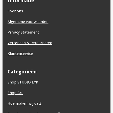
Informatie
o
g
A
d
r
b
o
r
p
I
e
e
Over ons
k
a
p
n
s
m
t
Algemene voorwaarden
Privacy Statement
Verzenden & Retourneren
Klantenservice
Categorieën
Shop STUDIO EYK
Shop Art
Hoe maken wij dat?