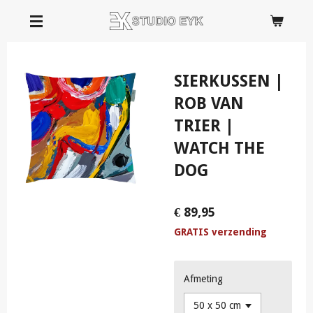
Ga
direct
naar
de
SIERKUSSEN |
hoofdinhoud
ROB VAN
TRIER |
WATCH THE
DOG
€ 89,95
GRATIS verzending
Afmeting