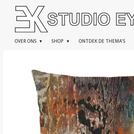
Ga
direct
naar
de
hoofdinhoud
OVER ONS
SHOP
ONTDEK DE THEMA'S