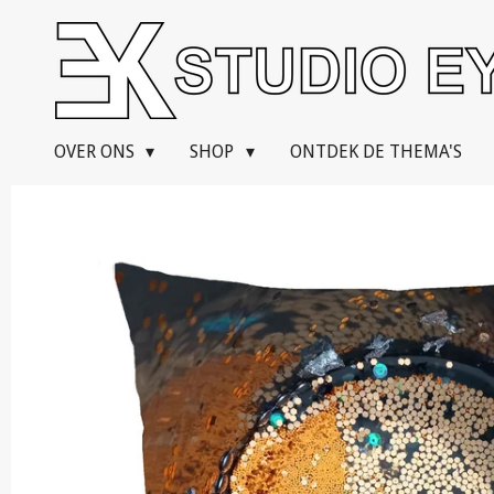
Ga
direct
naar
de
hoofdinhoud
OVER ONS
SHOP
ONTDEK DE THEMA'S