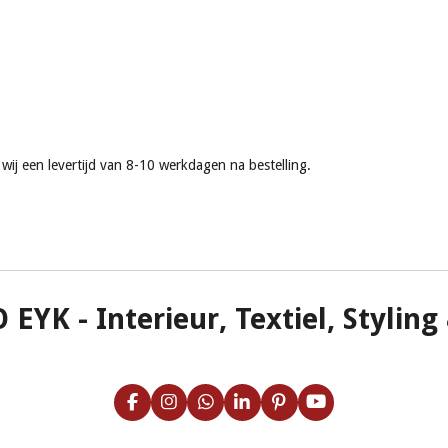
ij een levertijd van 8-10 werkdagen na bestelling.
O EYK
- Interieur, Textiel, Stylin
F
I
W
L
P
Y
a
n
h
i
i
o
c
s
a
n
n
u