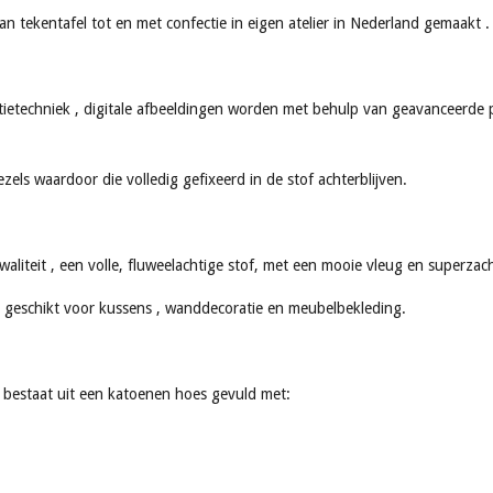
 tekentafel tot en met confectie in eigen atelier in Nederland gemaakt .
ietechniek , digitale afbeeldingen worden met behulp van geavanceerde p
els waardoor die volledig gefixeerd in de stof achterblijven.
waliteit , een volle, fluweelachtige stof, met een mooie vleug en superzach
r geschikt voor kussens , wanddecoratie en meubelbekleding.
g bestaat uit een katoenen hoes gevuld met: