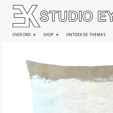
Ga
direct
naar
de
hoofdinhoud
OVER ONS
SHOP
ONTDEK DE THEMA'S